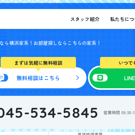
スタッフ紹介
私たちにつ
なら横浜家系！
お部屋探しならこちらの家系！
まずは気軽に無料相談
いつで
無料相談はこちら
LI
045-534-5845
スタッフ紹介
お
営業時間 09:30
私たちについて
事業紹介
賃貸仲介事業
賃貸管理事業