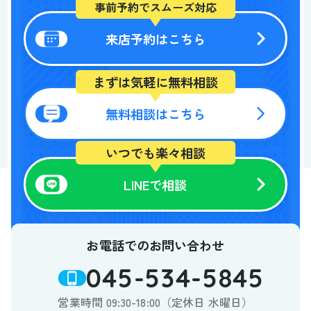
個人情報の利用目的
事前予約でスムーズ対応
お客さまからお預かりした個人情報は、当社からのご
来店予約はこちら
連絡や業務のご案内やご質問に対する回答として、電
子メールや資料のご送付に利用いたします。
まずは気軽に無料相談
個人情報の第三者への開示・提供の禁止
無料相談はこちら
当社は、お客さまよりお預かりした個人情報を適切に
管理し、次のいずれかに該当する場合を除き、個人情
いつでも楽々相談
報を第三者に開示いたしません。
お客さまの同意がある場合
LINEで相談
お客さまが希望されるサービスを行なうために当社が
業務を委託する業者に対して開示する場合
法令に基づき開示することが必要である場合
お電話でのお問い合わせ
個人情報の安全対策
045-534-5845
当社は、個人情報の正確性及び安全性確保のために、
営業時間 09:30-18:00（定休日 水曜日）
セキュリティに万全の対策を講じています。