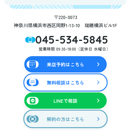
ご本人の照会
〒220-0073
神奈川県横浜市西区岡野1-13-10 瑞穂横浜ビル1F
お客さまがご本人の個人情報の照会・修正・削除など
をご希望される場合には、ご本人であることを確認の
045-534-5845
上、対応させていただきます。
営業時間 09:30-18:00（定休日 水曜日）
法令、規範の遵守と見直し
来店予約はこちら
当社は、保有する個人情報に関して適用される日本の
法令、その他規範を遵守するとともに、本ポリシーの
内容を適宜見直し、その改善に努めます。
無料相談はこちら
LINEで相談
解約の方はこちら