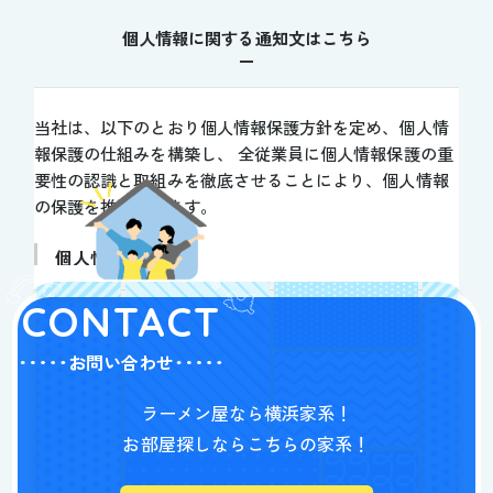
個人情報に関する通知文はこちら
当社は、以下のとおり個人情報保護方針を定め、個人情
報保護の仕組みを構築し、 全従業員に個人情報保護の重
要性の認識と取組みを徹底させることにより、個人情報
の保護を推進致します。
個人情報の管理
当社は、お客さまの個人情報を正確かつ最新の状態に
CONTACT
保ち、個人情報への不正アクセス・紛失・破損・改ざ
ん・漏洩などを防止するため、セキュリティシステム
お問い合わせ
の維持・管理体制の整備・社員教育の徹底等の必要な
措置を講じ、安全対策を実施し個人情報の厳重な管理
ラーメン屋なら横浜家系！
を行ないます。
お部屋探しならこちらの家系！