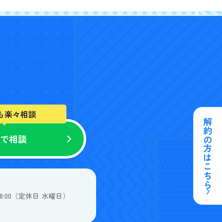
も楽々相談
解約の方はこちら
NEで相談
客様の声
-18:00（定休日 水曜日）
来店予約はこちら
個人情報保護方針