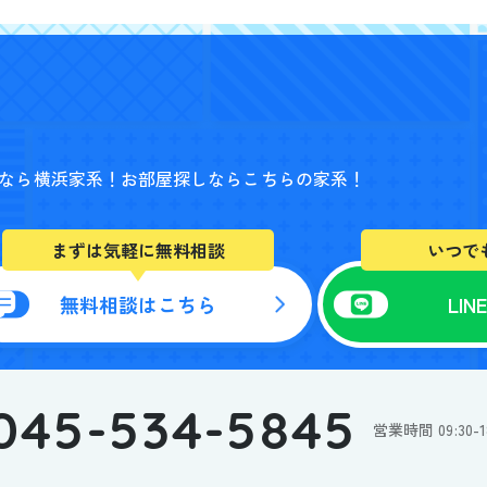
なら横浜家系！
お部屋探しならこちらの家系！
まずは気軽に無料相談
いつで
無料相談はこちら
LI
045-534-5845
スタッフ紹介
お
営業時間 09:30
私たちについて
事業紹介
賃貸仲介事業