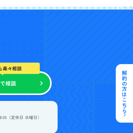
も楽々相談
解約の方はこちら
NEで相談
客様の声
-18:00（定休日 水曜日）
来店予約はこちら
個人情報保護方針