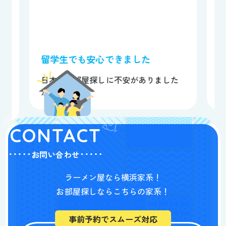
留学生でも安心できました
く
日本での部屋探しに不安がありました
で
が、河...
と
CONTACT
お問い合わせ
ラーメン屋なら横浜家系！
お部屋探しならこちらの家系！
事前予約でスムーズ対応