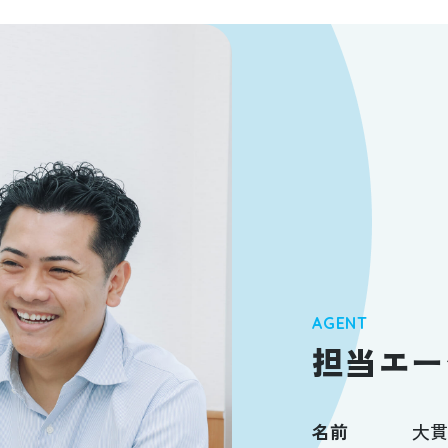
AGENT
担当エー
名前
大